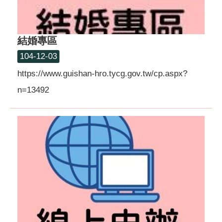
結婚專區
104-12-03
https://www.guishan-hro.tycg.gov.tw/cp.aspx?
n=13492