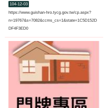
104-12-03
https://www.guishan-hro.tycg.gov.tw/cp.aspx?
n=19767&s=7082&ccms_cs=1&state=1C5D152D
DF4F3ED0