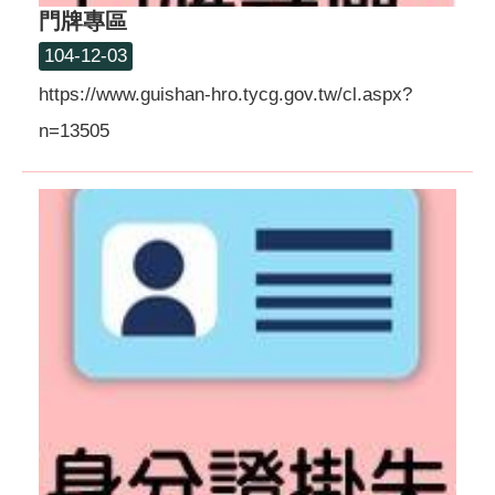
門牌專區
104-12-03
https://www.guishan-hro.tycg.gov.tw/cl.aspx?
n=13505