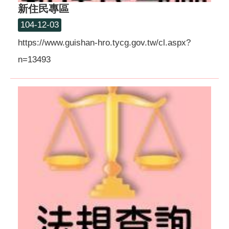
新住民專區
104-12-03
https://www.guishan-hro.tycg.gov.tw/cl.aspx?
n=13493