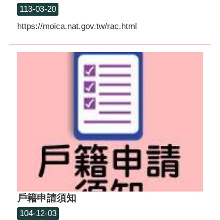
113-03-20
https://moica.nat.gov.tw/rac.html
戶籍申請須知
104-12-03