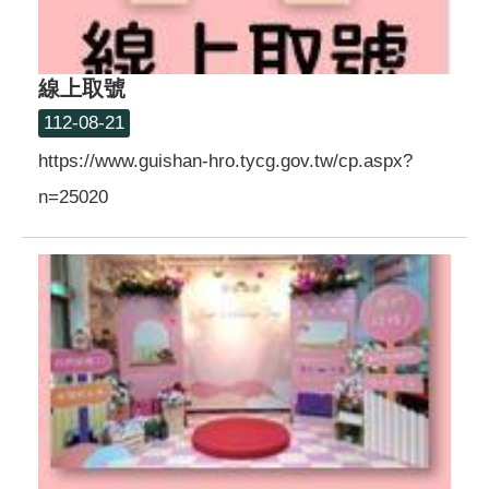
線上取號
112-08-21
https://www.guishan-hro.tycg.gov.tw/cp.aspx?
n=25020