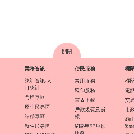
關閉
業務資訊
便民服務
機
統計資訊-人
常用服務
機
口統計
延伸服務
電
門牌專區
書表下載
交
原住民專區
戶政規費及罰
市
結婚專區
鍰
龜
新住民專區
網路申辦戶政
粉
服務