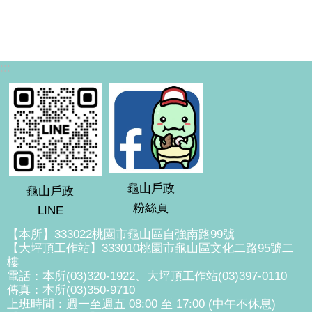
:::
龜山戶政
龜山戶政
粉絲頁
LINE
【本所】333022桃園市龜山區自強南路99號
【大坪頂工作站】333010桃園市龜山區文化二路95號二
樓
電話：本所(03)320-1922、大坪頂工作站(03)397-0110
傳真：本所(03)350-9710
上班時間：週一至週五 08:00 至 17:00 (中午不休息)