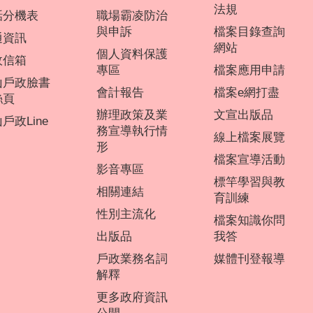
法規
話分機表
職場霸凌防治
與申訴
檔案目錄查詢
通資訊
網站
個人資料保護
政信箱
專區
檔案應用申請
山戶政臉書
會計報告
檔案e網打盡
絲頁
辦理政策及業
文宣出版品
戶政Line
務宣導執行情
線上檔案展覽
形
檔案宣導活動
影音專區
標竿學習與教
相關連結
育訓練
性別主流化
檔案知識你問
出版品
我答
戶政業務名詞
媒體刊登報導
解釋
更多政府資訊