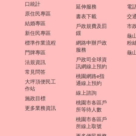
口統計
延伸服務
電
原住民專區
書表下載
交
結婚專區
戶政規費及罰
市
新住民專區
鍰
龜
標準作業流程
網路申辦戶政
粉
服務
門牌專區
龜山
戶政司全球資
法規資訊
訊網線上預約
常見問答
桃園網路e指
大坪頂便民工
通線上預約
作站
線上諮詢
施政目標
桃園市各區戶
更多業務資訊
所等待人數
桃園市各區戶
所線上取號