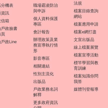
法規
話分機表
職場霸凌防治
與申訴
檔案目錄查詢
通資訊
網站
個人資料保護
政信箱
專區
檔案應用申請
山戶政臉書
會計報告
檔案e網打盡
絲頁
辦理政策及業
文宣出版品
戶政Line
務宣導執行情
線上檔案展覽
形
檔案宣導活動
影音專區
標竿學習與教
相關連結
育訓練
性別主流化
檔案知識你問
出版品
我答
戶政業務名詞
媒體刊登報導
解釋
更多政府資訊