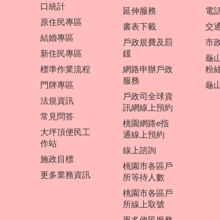
口統計
延伸服務
電
原住民專區
書表下載
交
結婚專區
戶政規費及罰
市
新住民專區
鍰
龜
標準作業流程
網路申辦戶政
粉
服務
門牌專區
龜山
戶政司全球資
法規資訊
訊網線上預約
常見問答
桃園網路e指
大坪頂便民工
通線上預約
作站
線上諮詢
施政目標
桃園市各區戶
更多業務資訊
所等待人數
桃園市各區戶
所線上取號