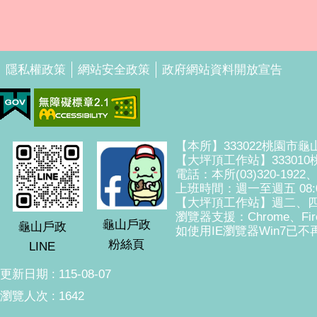
隱私權政策
網站安全政策
政府網站資料開放宣告
【本所】333022桃園市龜
【大坪頂工作站】33301
電話：本所(03)320-1922
上班時間：週一至週五 08:00
【大坪頂工作站】週二、四
瀏覽器支援：Chrome、Fire
龜山戶政
龜山戶政
如使用IE瀏覽器Win7已不再
粉絲頁
LINE
更新日期
115-08-07
瀏覽人次
1642