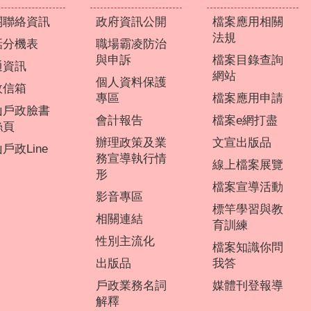
關聯絡資訊
政府資訊公開
檔案應用相關
法規
話分機表
職場霸凌防治
與申訴
檔案目錄查詢
通資訊
網站
個人資料保護
政信箱
專區
檔案應用申請
山戶政臉書
會計報告
檔案e網打盡
絲頁
辦理政策及業
文宣出版品
戶政Line
務宣導執行情
線上檔案展覽
形
檔案宣導活動
影音專區
標竿學習與教
相關連結
育訓練
性別主流化
檔案知識你問
出版品
我答
戶政業務名詞
媒體刊登報導
解釋