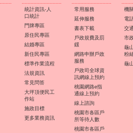
統計資訊-人
常用服務
機
口統計
延伸服務
電
門牌專區
書表下載
交
原住民專區
戶政規費及罰
市
結婚專區
鍰
龜
新住民專區
網路申辦戶政
粉
服務
標準作業流程
龜山
戶政司全球資
法規資訊
訊網線上預約
常見問答
桃園網路e指
大坪頂便民工
通線上預約
作站
線上諮詢
施政目標
桃園市各區戶
更多業務資訊
所等待人數
桃園市各區戶