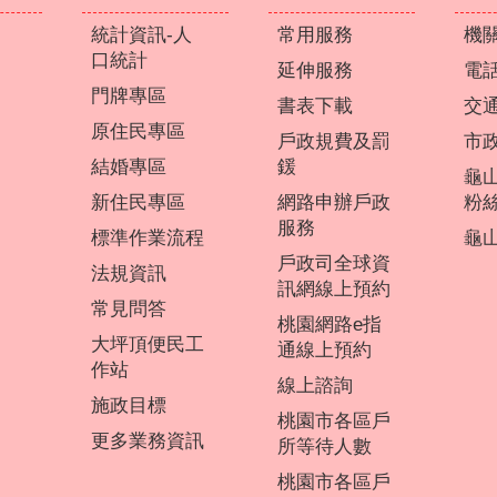
統計資訊-人
常用服務
機
口統計
延伸服務
電
門牌專區
書表下載
交
原住民專區
戶政規費及罰
市
結婚專區
鍰
龜
新住民專區
網路申辦戶政
粉
服務
標準作業流程
龜山
戶政司全球資
法規資訊
訊網線上預約
常見問答
桃園網路e指
大坪頂便民工
通線上預約
作站
線上諮詢
施政目標
桃園市各區戶
更多業務資訊
所等待人數
桃園市各區戶