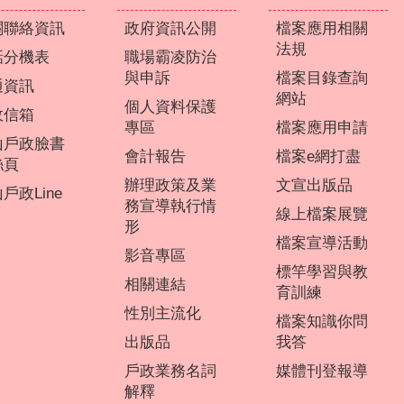
關聯絡資訊
政府資訊公開
檔案應用相關
法規
話分機表
職場霸凌防治
與申訴
檔案目錄查詢
通資訊
網站
個人資料保護
政信箱
專區
檔案應用申請
山戶政臉書
會計報告
檔案e網打盡
絲頁
辦理政策及業
文宣出版品
戶政Line
務宣導執行情
線上檔案展覽
形
檔案宣導活動
影音專區
標竿學習與教
相關連結
育訓練
性別主流化
檔案知識你問
出版品
我答
戶政業務名詞
媒體刊登報導
解釋