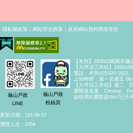
隱私權政策
網站安全政策
政府網站資料開放宣告
【本所】333022桃園市龜
【大坪頂工作站】33301
電話：本所(03)320-1922
上班時間：週一至週五 08:00
【大坪頂工作站】週二、四
瀏覽器支援：Chrome、Fire
龜山戶政
龜山戶政
如使用IE瀏覽器Win7已不再
粉絲頁
LINE
更新日期
115-08-07
瀏覽人次
1054