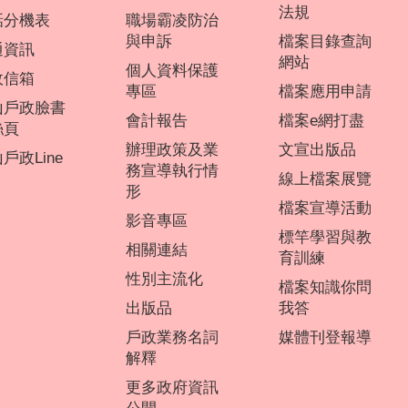
法規
話分機表
職場霸凌防治
與申訴
檔案目錄查詢
通資訊
網站
個人資料保護
政信箱
專區
檔案應用申請
山戶政臉書
會計報告
檔案e網打盡
絲頁
辦理政策及業
文宣出版品
戶政Line
務宣導執行情
線上檔案展覽
形
檔案宣導活動
影音專區
標竿學習與教
相關連結
育訓練
性別主流化
檔案知識你問
出版品
我答
戶政業務名詞
媒體刊登報導
解釋
更多政府資訊