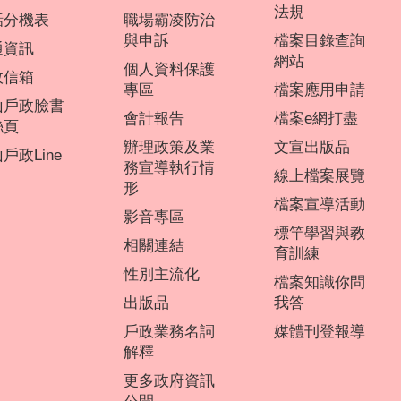
法規
話分機表
職場霸凌防治
與申訴
檔案目錄查詢
通資訊
網站
個人資料保護
政信箱
專區
檔案應用申請
山戶政臉書
會計報告
檔案e網打盡
絲頁
辦理政策及業
文宣出版品
戶政Line
務宣導執行情
線上檔案展覽
形
檔案宣導活動
影音專區
標竿學習與教
相關連結
育訓練
性別主流化
檔案知識你問
出版品
我答
戶政業務名詞
媒體刊登報導
解釋
更多政府資訊