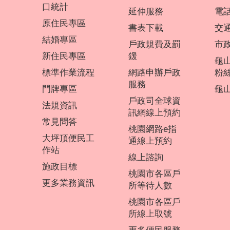
口統計
延伸服務
電
原住民專區
書表下載
交
結婚專區
戶政規費及罰
市
新住民專區
鍰
龜
標準作業流程
網路申辦戶政
粉
服務
門牌專區
龜山
戶政司全球資
法規資訊
訊網線上預約
常見問答
桃園網路e指
大坪頂便民工
通線上預約
作站
線上諮詢
施政目標
桃園市各區戶
更多業務資訊
所等待人數
桃園市各區戶
所線上取號