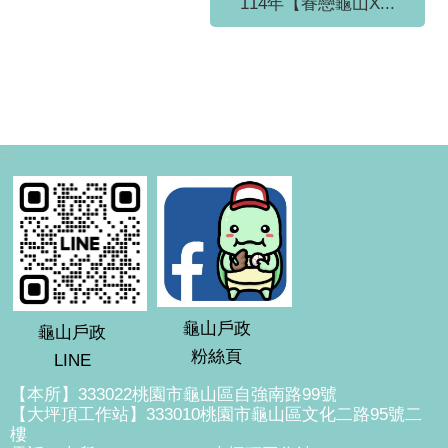
114年【眷戀龜山X...
:::
龜山戶政
龜山戶政
粉絲頁
LINE
【本所】333022桃園市龜山區自強南路99號
【大坪頂工作站】333010桃園市龜山區文化二路95號二
樓