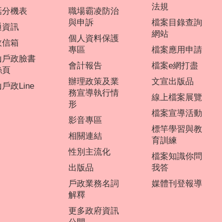
法規
話分機表
職場霸凌防治
與申訴
檔案目錄查詢
通資訊
網站
個人資料保護
政信箱
專區
檔案應用申請
山戶政臉書
會計報告
檔案e網打盡
絲頁
辦理政策及業
文宣出版品
戶政Line
務宣導執行情
線上檔案展覽
形
檔案宣導活動
影音專區
標竿學習與教
相關連結
育訓練
性別主流化
檔案知識你問
出版品
我答
戶政業務名詞
媒體刊登報導
解釋
更多政府資訊