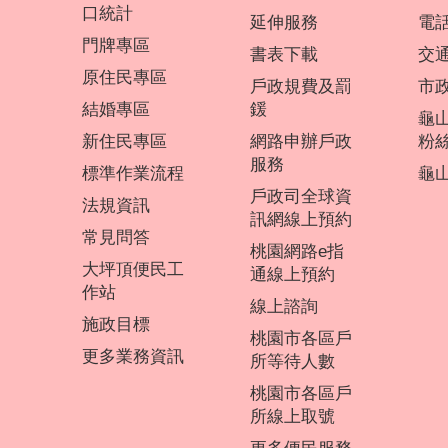
口統計
延伸服務
電
門牌專區
書表下載
交
原住民專區
戶政規費及罰
市
結婚專區
鍰
龜
新住民專區
網路申辦戶政
粉
服務
標準作業流程
龜山
戶政司全球資
法規資訊
訊網線上預約
常見問答
桃園網路e指
大坪頂便民工
通線上預約
作站
線上諮詢
施政目標
桃園市各區戶
更多業務資訊
所等待人數
桃園市各區戶
所線上取號