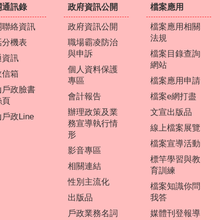
關通訊錄
政府資訊公開
檔案應用
關聯絡資訊
政府資訊公開
檔案應用相關
法規
話分機表
職場霸凌防治
與申訴
檔案目錄查詢
通資訊
網站
個人資料保護
政信箱
專區
檔案應用申請
山戶政臉書
會計報告
檔案e網打盡
絲頁
辦理政策及業
文宣出版品
戶政Line
務宣導執行情
線上檔案展覽
形
檔案宣導活動
影音專區
標竿學習與教
相關連結
育訓練
性別主流化
檔案知識你問
出版品
我答
戶政業務名詞
媒體刊登報導