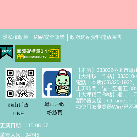
隱私權政策
網站安全政策
政府網站資料開放宣告
【本所】333022桃園市龜
【大坪頂工作站】33301
電話：本所(03)320-1922
上班時間：週一至週五 08:00
【大坪頂工作站】週二、四
瀏覽器支援：Chrome、Fire
龜山戶政
龜山戶政
如使用IE瀏覽器Win7已不再
粉絲頁
LINE
更新日期
115-08-07
瀏覽人次
94745