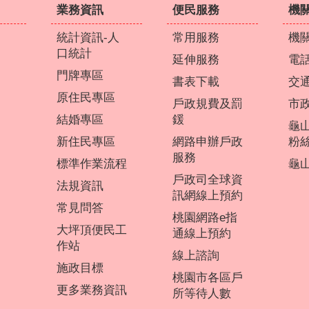
業務資訊
便民服務
機
統計資訊-人
常用服務
機
口統計
延伸服務
電
門牌專區
書表下載
交
原住民專區
戶政規費及罰
市
結婚專區
鍰
龜
新住民專區
網路申辦戶政
粉
服務
標準作業流程
龜山
戶政司全球資
法規資訊
訊網線上預約
常見問答
桃園網路e指
大坪頂便民工
通線上預約
作站
線上諮詢
施政目標
桃園市各區戶
更多業務資訊
所等待人數